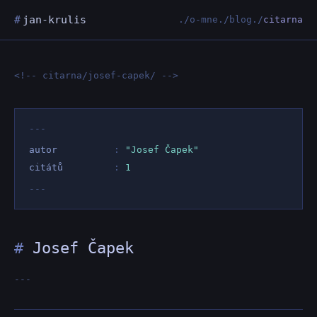
#
jan-krulis
./
o-mne
./
blog
./
citarna
<!-- citarna/josef-capek/ -->
---
autor
:
"Josef Čapek"
citátů
:
1
---
#
Josef Čapek
---